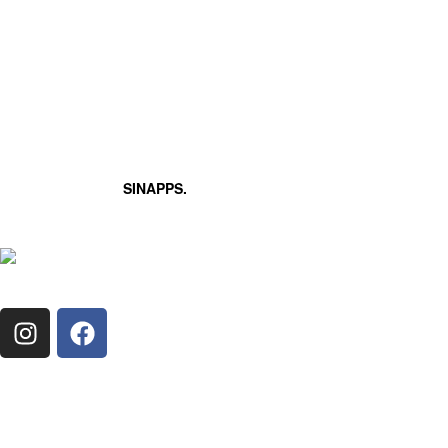
Copyright 2026 • Tutti i diritti sono
riservati
Comune di Monza
Codice Fiscale: 02030880153
Partita IVA: 00728830969
PEC: monza@pec.comune.monza.it
SINAPPS.
Powered by
PRIVACY POLICY
•