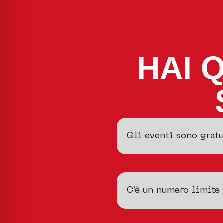
HAI 
Gli eventi sono gratu
C’è un numero limite 