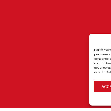
Per fornir
per memori
consenso a
comportame
acconsenti
caratteris
ACC